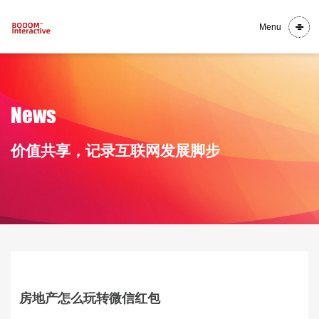
Menu
N
e
w
s
价
值
共
享
，
记
录
互
联
网
发
展
脚
步
房地产怎么玩转微信红包