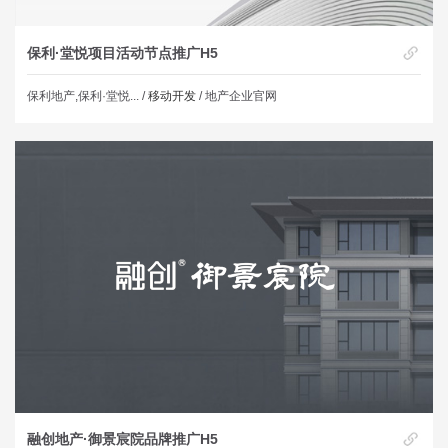
保利·堂悦项目活动节点推广H5
保利地产,保利·堂悦... /
移动开发
/ 地产企业官网
融创地产·御景宸院品牌推广H5