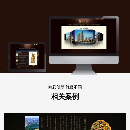
精彩创新 就做不同
相关案例