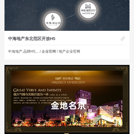
中海地产东北范区开放H5
中海地产,品牌H5,... /
企业官网
/ 地产企业官网