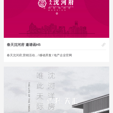
春天沈河府 邀请函H5
春天沈河府,营销活动... /
移动开发
/ 地产企业官网