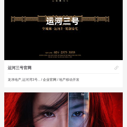
运河三号官网
龙净地产,运河湾3号... /
企业官网
/ 地产移动开发