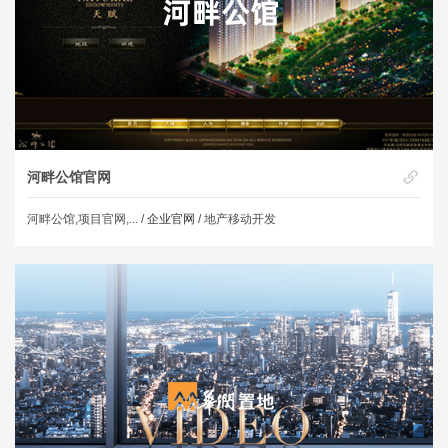
河畔公馆官网
河畔公馆,项目官网,... /
企业官网
/ 地产移动开发