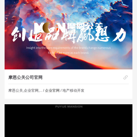
摩恩公关公司官网
摩恩公关,企业官网,... /
企业官网
/ 地产移动开发