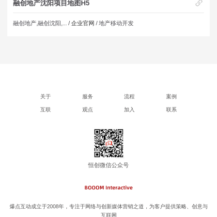
融创地产沈阳项目地图H5
融创地产,融创沈阳,... /
企业官网
/ 地产移动开发
关于
服务
流程
案例
互联
观点
加入
联系
恒创微信公众号
爆点互动成立于2008年，专注于网络与创新媒体营销之道，为客户提供策略、创意与
互联网