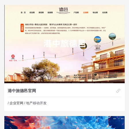
港中旅德邑官网
/
企业官网
/ 地产移动开发