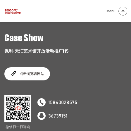
Menu
Case Show
保利·天汇艺术馆开放活动推广H5
点击浏览该网站
15840028575
36739151
微信扫一扫咨询