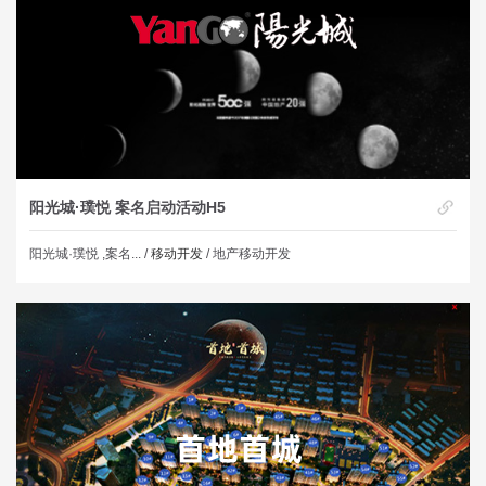
阳光城·璞悦 案名启动活动H5
阳光城·璞悦 ,案名... /
移动开发
/ 地产移动开发