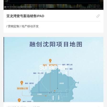
亚龙湾壹号案场销售IPAD
/
营销定制
/ 地产移动开发