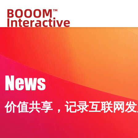
N
e
w
s
价
值
共
享
，
记
录
互
联
网
发