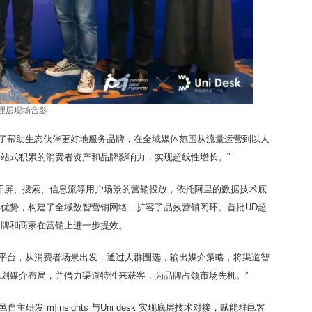
理层现场合影
为了帮助生态伙伴更好地服务品牌，在全域媒体范围从流量运营到以人
站式积累的消费者资产和品牌影响力，实现超线性增长。”
开屏、搜索、信息流等用户场景的营销投放，依托阿里的数据技术底
优势，构建了全域数智营销网络，扩容了品效营销闭环。首批UD超
品牌和商家在营销上进一步提效。
销平台，从消费者场景出发，通过人群圈选，输出媒介策略，将渠道智
划媒介布局，并借力渠道特性来获客，为品牌占领市场先机。”
主研发[m]insights 与Uni desk 实现底层技术对接，赋能群邑客