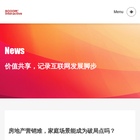
Menu
N
e
w
s
价
值
共
享
，
记
录
互
联
网
发
展
脚
步
房地产营销难，家庭场景能成为破局点吗？