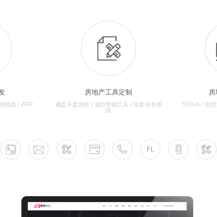
发
房地产工具定制
房
5游戏 / APP
节日H5 / 创
楼盘开盘系统 / 项目营销工具 / 拓客派单系
统