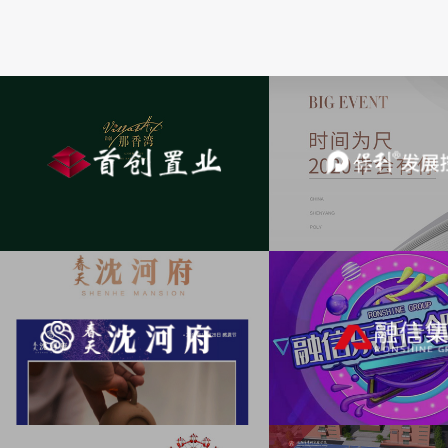
首创地产
销售定制
APP
保利地产
保利·堂悦
春天沈河府
科技住宅
活动H5
融信集团
融信地产