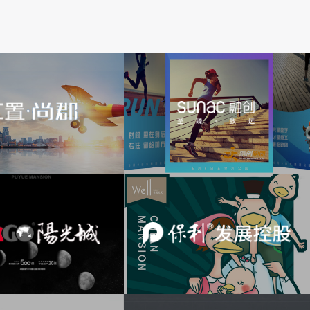
产
汇置·尚郡
品牌H5
融创集团
融创地产
活动H5
璞悦
案名启动
互动H5
保利中粮
堂悦项目
游戏H5