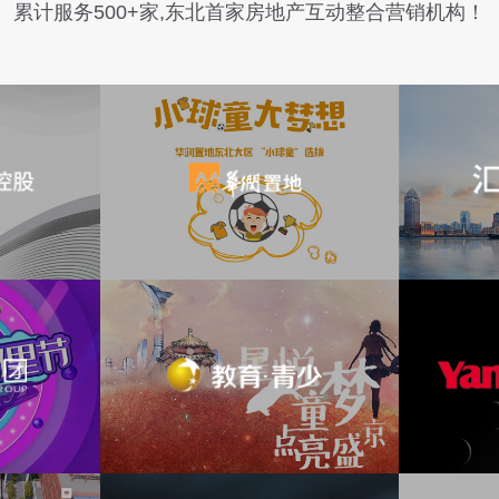
累计服务500+家,东北首家房地产互动整合营销机构！
活动H5
华润置地
华润品牌
活动H5
汇置地
活动H5
辽宁电视台
青少频道
活动H5
阳光城·