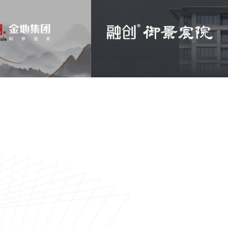
金地·阅风华
品牌H5
融创地产
御景宸院
品牌H5